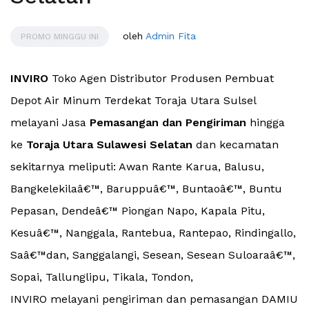
oleh
Admin Fita
PROMO MINGGU INI
INVIRO
Toko Agen Distributor Produsen Pembuat
Depot Air Minum Terdekat Toraja Utara Sulsel
melayani Jasa
Pemasangan dan Pengiriman
hingga
ke
Toraja Utara Sulawesi Selatan
dan kecamatan
sekitarnya meliputi: Awan Rante Karua, Balusu,
Bangkelekilaâ€™, Baruppuâ€™, Buntaoâ€™, Buntu
Pepasan, Dendeâ€™ Piongan Napo, Kapala Pitu,
Kesuâ€™, Nanggala, Rantebua, Rantepao, Rindingallo,
Saâ€™dan, Sanggalangi, Sesean, Sesean Suloaraâ€™,
Sopai, Tallunglipu, Tikala, Tondon,
INVIRO melayani pengiriman dan pemasangan DAMIU