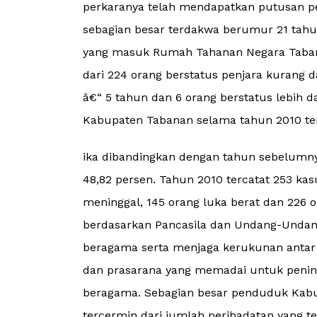
perkaranya telah mendapatkan putusan pen
sebagian besar terdakwa berumur 21 tahun
yang masuk Rumah Tahanan Negara Tabanan
dari 224 orang berstatus penjara kurang d
â€“ 5 tahun dan 6 orang berstatus lebih da
Kabupaten Tabanan selama tahun 2010 ter
ika dibandingkan dengan tahun sebelumn
48,82 persen. Tahun 2010 tercatat 253 ka
meninggal, 145 orang luka berat dan 226 o
berdasarkan Pancasila dan Undang-Undan
beragama serta menjaga kerukunan antar 
dan prasarana yang memadai untuk penin
beragama. Sebagian besar penduduk Kabu
tercermin dari jumlah peribadatan yang t