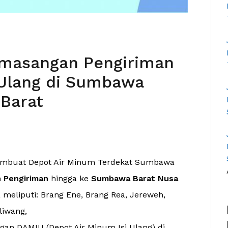
emasangan Pengiriman
 Ulang di Sumbawa
 Barat
Pembuat Depot Air Minum Terdekat Sumbawa
 Pengiriman
hingga ke
Sumbawa Barat Nusa
meliputi: Brang Ene, Brang Rea, Jereweh,
liwang,
an DAMIU (Depot Air Minum Isi Ulang) di