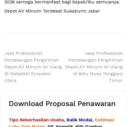
2026 semoga bermanfaat bagi bapak/ibu semuanya.
Depot Air Minum Terdekat Sukabumi Jabar
Navigasi
Jasa Professional
Jasa Professional
Pemasangan Pengiriman
Pemasangan Pengiriman
pos
Depot Air Minum Isi Ulang
Depot Air Minum Isi Ulang
di Wakatobi Sulawesi
di Belu Nusa Tenggara
Utara
Timur
Download Proposal Penawaran
Tips Keberhasilan Usaha,
Balik Modal,
Estimasi
Laba Tiap Bulan,
Dll. Komplit. Klik Gambar