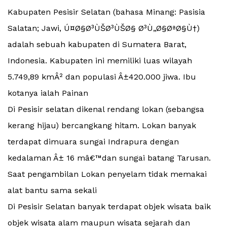
Kabupaten Pesisir Selatan (bahasa Minang: Pasisia
Salatan; Jawi, Ú¤Ø§Ø³ÙŠØ³ÙŠØ§ Ø³Ù„Ø§ØªØ§Ù†)
adalah sebuah kabupaten di Sumatera Barat,
Indonesia. Kabupaten ini memiliki luas wilayah
5.749,89 kmÂ² dan populasi Â±420.000 jiwa. Ibu
kotanya ialah Painan
Di Pesisir selatan dikenal rendang lokan (sebangsa
kerang hijau) bercangkang hitam. Lokan banyak
terdapat dimuara sungai Indrapura dengan
kedalaman Â± 16 mâ€™dan sungai batang Tarusan.
Saat pengambilan Lokan penyelam tidak memakai
alat bantu sama sekali
Di Pesisir Selatan banyak terdapat objek wisata baik
objek wisata alam maupun wisata sejarah dan