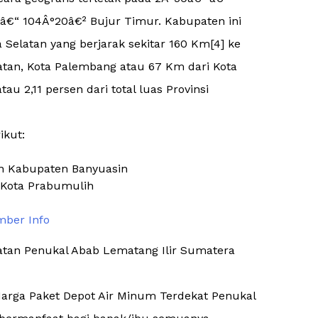
 â€“ 104Â°20â€² Bujur Timur. Kabupaten ini
 Selatan yang berjarak sekitar 160 Km[4] ke
atan, Kota Palembang atau 67 Km dari Kota
u 2,11 persen dari total luas Provinsi
ikut:
an Kabupaten Banyuasin
 Kota Prabumulih
ber Info
atan Penukal Abab Lematang Ilir Sumatera
 Harga Paket Depot Air Minum Terdekat Penukal