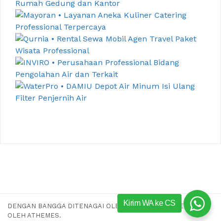
Kirim WA ke CS
DENGAN BANGGA DITENAGAI OLEH WORDPRESS
|
TEMA:
AIRI
OLEH ATHEMES.