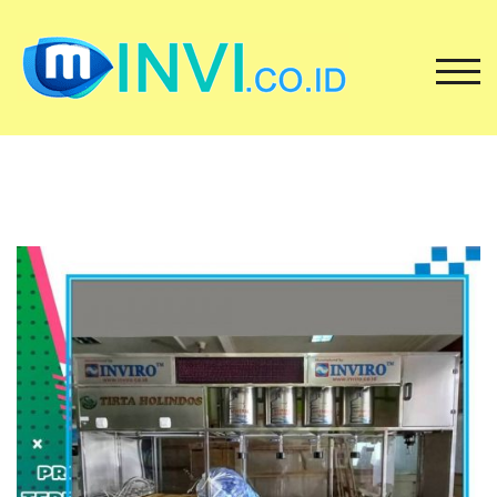
Loncat
ke
konten
TOG