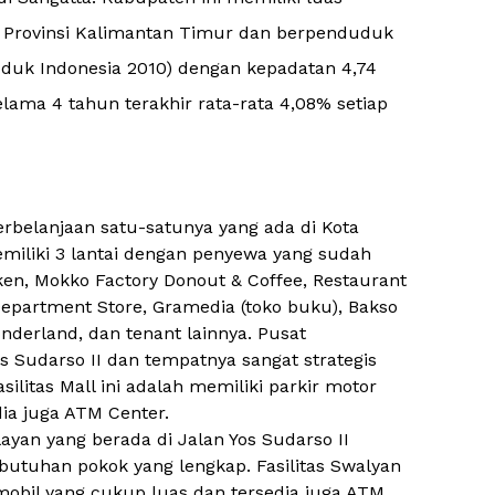
as Provinsi Kalimantan Timur dan berpenduduk
uduk Indonesia 2010) dengan kepadatan 4,74
ma 4 tahun terakhir rata-rata 4,08% setiap
rbelanjaan satu-satunya yang ada di Kota
emiliki 3 lantai dengan penyewa yang sudah
cken, Mokko Factory Donout & Coffee, Restaurant
epartment Store, Gramedia (toko buku), Bakso
derland, dan tenant lainnya. Pusat
os Sudarso II dan tempatnya sangat strategis
silitas Mall ini adalah memiliki parkir motor
ia juga ATM Center.
yan yang berada di Jalan Yos Sudarso II
butuhan pokok yang lengkap. Fasilitas Swalyan
mobil yang cukup luas dan tersedia juga ATM.