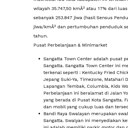
wilayah 35.747,50 kmÂ² atau 17% dari lu
sebanyak 253.847 jiwa (hasil Sensus Pend
jiwa/kmÂ² dan pertumbuhan penduduk sela
tahun.
Pusat Perbelanjaan & Minimarket
Sangatta Town Center adalah pusat pe
Sangatta. Sangatta Town Center ini m
terkenal seperti : Kentucky Fried Chi
Jepang Suki-Ya, Timezone, Matahari D
Lapangan Tembak, Columbia, Kids Won
Perbelanjaan ini beralamat di Jalan Y
yang berada di Pusat Kota Sangatta. Fa
dan mobil yang cukup luas dan tersed
Bandi Raya Swalayan merupakan swala
Sangatta. Swalyan ini menyediakan ke
ini adalah memiliki parkir motor dan 