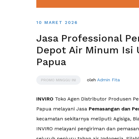
10 MARET 2026
Jasa Professional P
Depot Air Minum Isi 
Papua
oleh
Admin Fita
PROMO MINGGU INI
INVIRO
Toko Agen Distributor Produsen P
Papua melayani Jasa
Pemasangan dan Pe
kecamatan sekitarnya meliputi: Agisiga, B
INVIRO melayani pengiriman dan pemasang
seluruh penjuru tahan air Indonesia. Silah