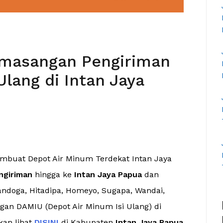
emasangan Pengiriman
Ulang di Intan Jaya
embuat Depot Air Minum Terdekat Intan Jaya
ngiriman
hingga ke
Intan Jaya Papua
dan
iandoga, Hitadipa, Homeyo, Sugapa, Wandai,
an DAMIU (Depot Air Minum Isi Ulang) di
kan lihat
DISINI
di Kabupaten
Intan Jaya Papua