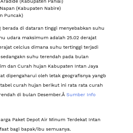
 Aradide (Kabupaten Paniai)
, Napan (Kabupaten Nabire)
en Puncak)
g berada di dataran tinggi menyebabkan suhu
suhu udara maksimum adalah 25.02 derajat
ajat celcius dimana suhu tertinggi terjadi
us sedangakn suhu terendah pada bulan
klim dan Curah hujan Kabupaten Intan Jaya
at dipengaharui oleh letak geografisnya yangb
abel curah hujan berikut ini rata rata curah
erendah di bulan Desember.Â
Sumber Info
 Harga Paket Depot Air Minum Terdekat Intan
aat bagi bapak/ibu semuanya.