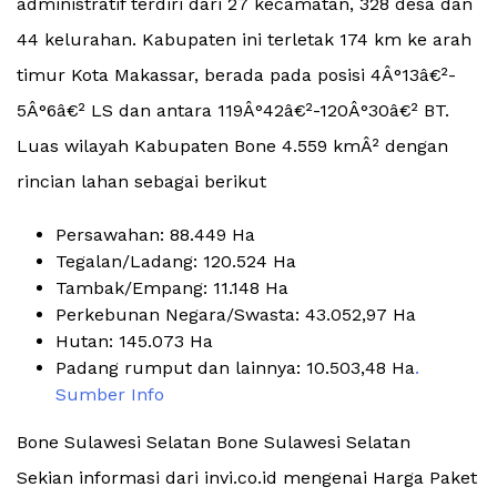
administratif terdiri dari 27 kecamatan, 328 desa dan
44 kelurahan. Kabupaten ini terletak 174 km ke arah
timur Kota Makassar, berada pada posisi 4Â°13â€²-
5Â°6â€² LS dan antara 119Â°42â€²-120Â°30â€² BT.
Luas wilayah Kabupaten Bone 4.559 kmÂ² dengan
rincian lahan sebagai berikut
Persawahan: 88.449 Ha
Tegalan/Ladang: 120.524 Ha
Tambak/Empang: 11.148 Ha
Perkebunan Negara/Swasta: 43.052,97 Ha
Hutan: 145.073 Ha
Padang rumput dan lainnya: 10.503,48 Ha
.
Sumber Info
Bone Sulawesi Selatan Bone Sulawesi Selatan
Sekian informasi dari invi.co.id mengenai Harga Paket